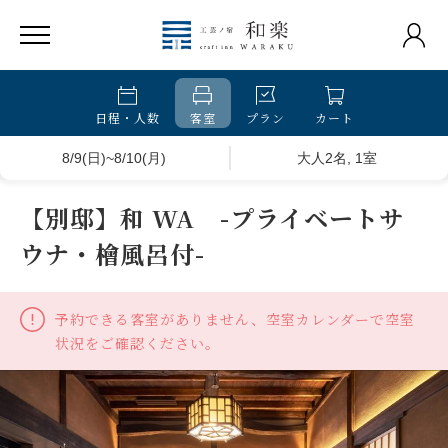
日程・人数
客室
プラン
カート
8/9(日)~8/10(月)
大人2名, 1室
【別邸】和 WA -プライベートサ
ウナ・檜風呂付-
予約できる客室がありません、空室カレンダーで空室
状況をご確認ください。