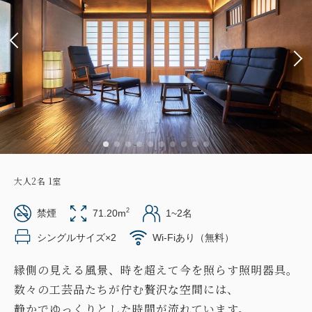
大人
2
名
1
室
2
禁煙
71.20m
1~2名
シングルサイズ×2
Wi-Fiあり（無料）
縁側の見える風景、時を超えて今を照らす照明器具。
数々の工芸品たちが佇む贅沢な空間には、
静かでゆっくりとした時間が流れています。