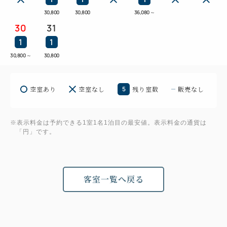
30,800
30,800
36,080
～
30
31
1
1
30,800
～
30,800
空室あり
空室なし
5
残り室数
販売なし
※表示料金は予約できる1室1名1泊目の最安値。表示料金の通貨は
「円」です。
客室一覧へ戻る