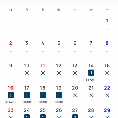
粧水・乳液・クリーム)/歯ブラシ/ヘアブラシ・コー
日
月
火
水
木
金
土
ム/ヘアキャップ/かみそり/綿棒・コットン/ボディウ
1
ォッシュタオル/足袋ソックス/室内用スリッパ/お茶
染めトートバッグ/室内着(甚平)/バスタオル/フェイ
スタオル/シャンプー/コンディショナー/ボディソー
2
3
4
5
6
7
8
プ
【注意事項】
※ 中学生以上のお客様からご宿泊いただけます（料
9
10
11
12
13
14
15
金は大人料金）
1
※ 小学生以下のお子様はご利用いただけません。
38,720
～
16
17
18
19
20
21
22
1
1
1
1
33,440
～
30,800
30,800
30,800
23
24
25
26
27
28
29
1
1
1