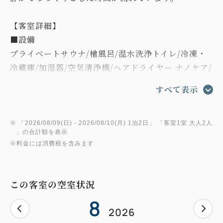
【客室詳細】
■設備
プライベートサウナ/檜風呂/温水洗浄トイレ/冷凍・
冷蔵庫/加湿器/空気清浄機/ヘアドライヤー ナノケア/
ヘアアイロン ナノケア/無料Wi-Fi完備/プロジェクタ
すべて表示
ー
※古民家の静かな空間をお楽しみいただくため、テレ
ビはございません。予めご了承ください。
※ 「
2026/08/09(日)
- 2026/08/10(月)
1泊2日
」 「
客室1室 大人2人
」の合計額を表示
※料金には消費税を含みます
■宿からのおもてなし
お部屋のお飲物、お菓子などはご自由にお召し上がり
くださいませ。
この客室の空室状況
8
■ アメニティ
2026
UTOWAスキンケアセット(クレンジングオイル・化